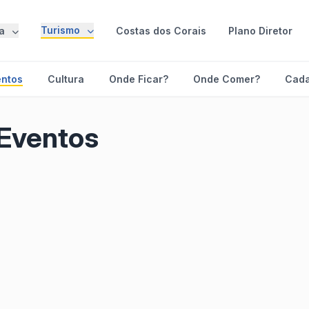
Turismo
ra
Costas dos Corais
Plano Diretor
entos
Cultura
Onde Ficar?
Onde Comer?
Cada
 Eventos