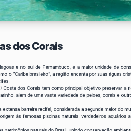
as dos Corais
 Alagoas e no sul de Pernambuco, é a maior unidade de cons
 o “Caribe brasileiro”, a região encanta por suas águas cris
ifes.
sta dos Corais tem como principal objetivo preservar a rica 
inho, além de uma vasta variedade de peixes, corais e outros
xtensa barreira recifal, considerada a segunda maior do mu
 origem às famosas piscinas naturais, verdadeiros aquários 
patrimônios naturais do Brasil, unindo conservação ambiental,