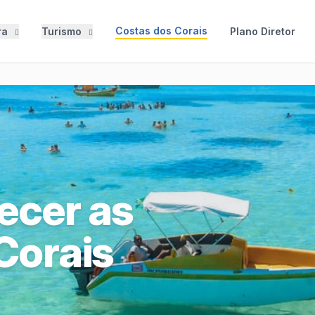
Costas dos Corais
ra
Turismo
Plano Diretor
ecer as
Corais