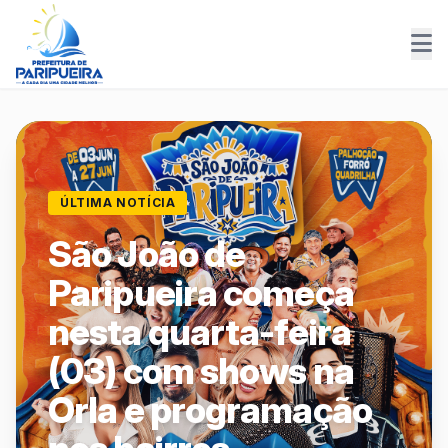
ÚLTIMA NOTÍCIA
São João de
Paripueira começa
nesta quarta-feira
(03) com shows na
Orla e programação