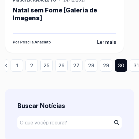
PRISCILA ANACLETO
•
24/12/2021
Natal sem Fome [Galeria de
Imagens]
Ler mais
Por Priscila Anacleto
1
2
25
26
27
28
29
30
31
Buscar Notícias