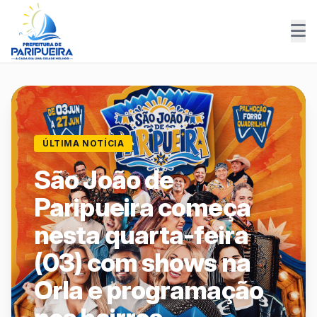
ÚLTIMA NOTÍCIA
São João de
Paripueira começa
nesta quarta-feira
(03) com shows na
Orla e programação