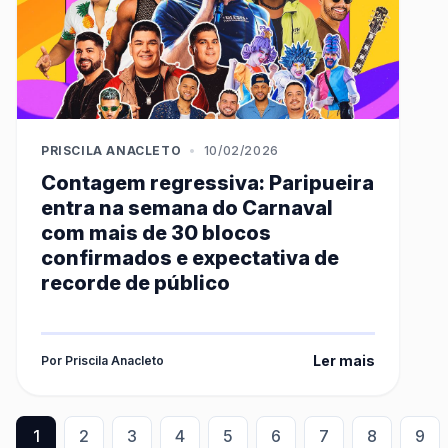
PRISCILA ANACLETO
•
10/02/2026
Contagem regressiva: Paripueira
entra na semana do Carnaval
com mais de 30 blocos
confirmados e expectativa de
recorde de público
Ler mais
Por Priscila Anacleto
1
2
3
4
5
6
7
8
9