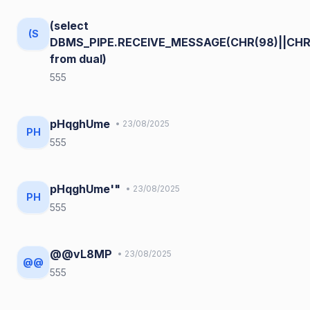
(select
(S
DBMS_PIPE.RECEIVE_MESSAGE(CHR(98)||CHR(
from dual)
555
pHqghUme
• 23/08/2025
PH
555
pHqghUme'"
• 23/08/2025
PH
555
@@vL8MP
• 23/08/2025
@@
555