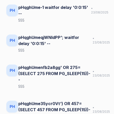
pHqghUme-1 waitfor delay '0:0:15'
•
PH
23/08/2025
--
555
pHqghUmeqjWNIdPP'; waitfor
•
PH
23/08/2025
delay '0:0:15' --
555
pHqghUmenfb2a8gg' OR 275=
PH
•
(SELECT 275 FROM PG_SLEEP(15))-
23/08/2025
-
555
pHqghUme35ycr0Vt') OR 457=
PH
•
(SELECT 457 FROM PG_SLEEP(15))-
23/08/2025