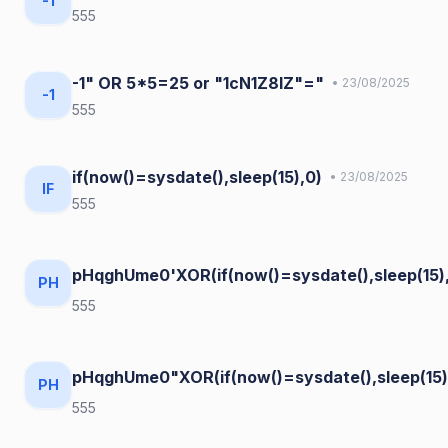
-1
555
-1" OR 5*5=25 or "1cN1Z8IZ"="
• 23/08/2025
-1
555
if(now()=sysdate(),sleep(15),0)
• 23/08/2025
IF
555
pHqghUme0'XOR(if(now()=sysdate(),sleep(15)
PH
555
pHqghUme0"XOR(if(now()=sysdate(),sleep(15
PH
555