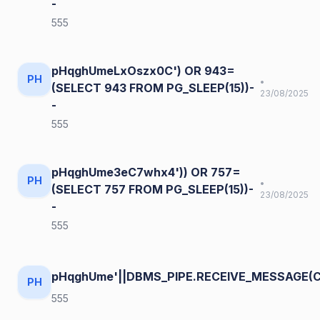
-
555
pHqghUmeLxOszx0C') OR 943=
PH
•
(SELECT 943 FROM PG_SLEEP(15))-
23/08/2025
-
555
pHqghUme3eC7whx4')) OR 757=
PH
•
(SELECT 757 FROM PG_SLEEP(15))-
23/08/2025
-
555
pHqghUme'||DBMS_PIPE.RECEIVE_MESSAGE(CHR
PH
555