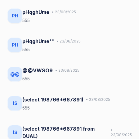
pHqghUme
• 23/08/2025
PH
555
pHqghUme'"
• 23/08/2025
PH
555
@@VWSO9
• 23/08/2025
@@
555
(select 198766*667891)
• 23/08/2025
(S
555
(select 198766*667891 from
•
(S
23/08/2025
DUAL)