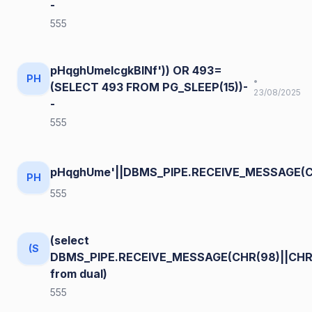
-
555
pHqghUmelcgkBINf')) OR 493=
PH
•
(SELECT 493 FROM PG_SLEEP(15))-
23/08/2025
-
555
pHqghUme'||DBMS_PIPE.RECEIVE_MESSAGE(CHR
PH
555
(select
(S
DBMS_PIPE.RECEIVE_MESSAGE(CHR(98)||CHR(
from dual)
555