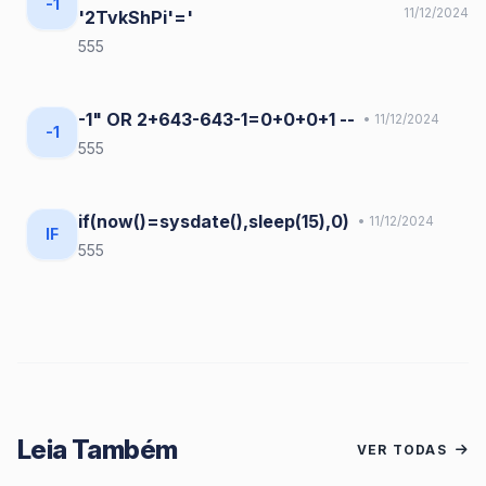
-1
11/12/2024
'2TvkShPi'='
555
-1" OR 2+643-643-1=0+0+0+1 --
• 11/12/2024
-1
555
if(now()=sysdate(),sleep(15),0)
• 11/12/2024
IF
555
Leia Também
VER TODAS