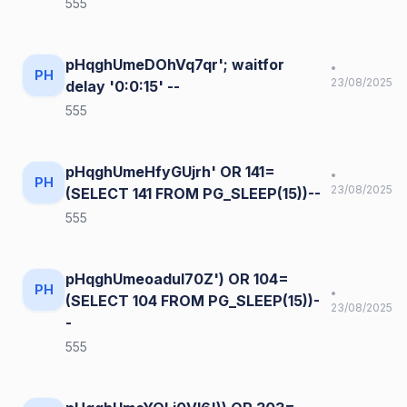
555
pHqghUmeDOhVq7qr'; waitfor
•
PH
23/08/2025
delay '0:0:15' --
555
pHqghUmeHfyGUjrh' OR 141=
•
PH
23/08/2025
(SELECT 141 FROM PG_SLEEP(15))--
555
pHqghUmeoaduI70Z') OR 104=
PH
•
(SELECT 104 FROM PG_SLEEP(15))-
23/08/2025
-
555