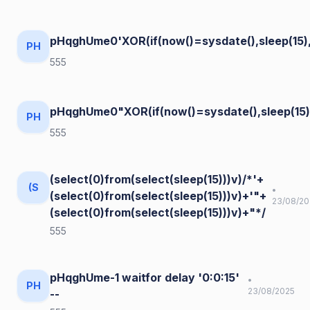
pHqghUme0'XOR(if(now()=sysdate(),sleep(15)
PH
555
pHqghUme0"XOR(if(now()=sysdate(),sleep(15
PH
555
(select(0)from(select(sleep(15)))v)/*'+
(S
•
(select(0)from(select(sleep(15)))v)+'"+
23/08/20
(select(0)from(select(sleep(15)))v)+"*/
555
pHqghUme-1 waitfor delay '0:0:15'
•
PH
23/08/2025
--